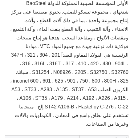
الأولى للمؤسسة الصينية المملوكة للدولة BaoSteel
شنغهاي ، مجموعة تيسكو للصلب. يحتوي مصنعنا على مركز
إنتاج مجموعة واحدة ، بما في ذلك آلات القطع ، وآلات
الانحناء ، وآلة التثقيب ، وآلة القطع بنفث الماء ، وآلة التلميع ،
ومقصات الألواح ، ومقاعد السحب. هدفنا هو إنتاج منتجات
فولاذية ذات نوعية جيدة مع جميع المواد MTC. موادنا
الرئيسية هي الفولاذ المقاوم للصدأ 201 ، 304 ، 321 ، 347H
، 316 ، 316L ، 316Ti ، 317 ، 410 ، 420 ، 430 ، 904L ،
S31254 ، N08926 ، 2205 ، S32750 ، S32760 ، سبائك
inconel 600 ، 601 ، 625 ، 901 ، 750 ، 800 ، 800H ، 825 ،
الكربون الصلب A53 ، ST33 ، A283 ، A135 ، ST37 ، A53
، A106 ، ST35 ، A179 ، A214 ، A192 ، A226 ، A315 ،
ST42 A106-B ، Hastelloy C-276 ، C-22 إلخ. منتجاتنا
تستخدم على نطاق واسع في المعادن ، الكيماويات والآلات
وغيرها من الصناعات.