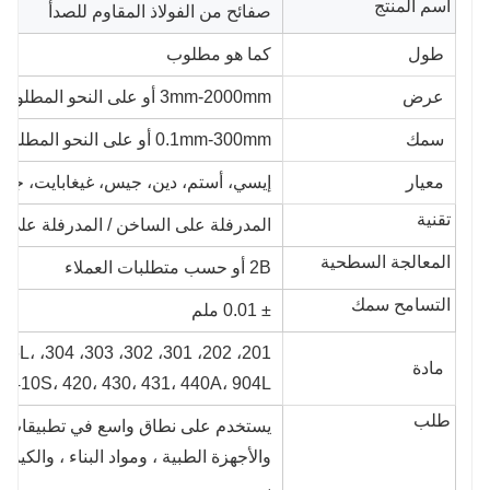
اسم المنتج
صفائح من الفولاذ المقاوم للصدأ
طول
كما هو مطلوب
عرض
3mm-2000mm أو على النحو المطلوب
سمك
0.1mm-300mm أو على النحو المطلوب
معيار
إيسي، أستم، دين، جيس، غيغابايت، جي
تقنية
المدرفلة على الساخن / المدرفلة على ال
المعالجة السطحية
2B أو حسب متطلبات العملاء
التسامح سمك
± 0.01 ملم
16، 316L،
مادة
، 410S، 420، 430، 431، 440A، 904L
طلب
يستخدم على نطاق واسع في تطبيقات درج
والأجهزة الطبية ، ومواد البناء ، والكيمي
،