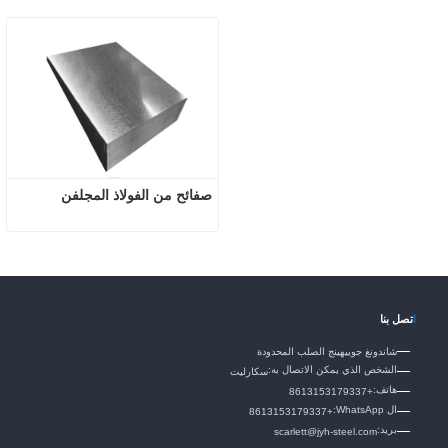
صفائح من الفولاذ المجلفن
ا
تصل بنا
شاندونغ جوييهينج الصلب المحدودة
الشخص الذي يمكن الاتصال به:
سكارليت
هاتف:
+8613153179337
ال WhatsApp:
+8613153179337
بريد:
scarlett@jyh-steel.com