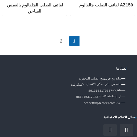
AZ150 لفائف الصلب جالفالوم
لفائف الصلب الجلفالوم بالغمس 
الساخن
2
1
ا
تصل بنا
شاندونغ جوييهينج الصلب المحدودة
الشخص الذي يمكن الاتصال به:
سكارليت
هاتف:
+8613153179337
ال WhatsApp:
+8613153179337
بريد:
scarlett@jyh-steel.com
و
سائل الاعلام الاجتماعية