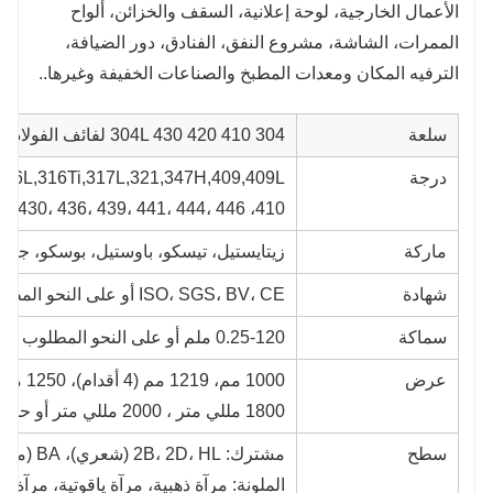
الأعمال الخارجية، لوحة إعلانية، السقف والخزائن، ألواح
الممرات، الشاشة، مشروع النفق، الفنادق، دور الضيافة،
الترفيه المكان ومعدات المطبخ والصناعات الخفيفة وغيرها..
سلعة
304 304L 430 420 410 لفائف الفولاذ المقاوم للصدأ
درجة
316L,316Ti,317L,321,347H,409,409L,
410، 410S، 420(420J1، 420J2)، 430، 436، 439، 441، 444، 446 الخ.
ماركة
زيتايستيل، تيسكو، باوستيل، بوسكو، جيسك
شهادة
ISO، SGS، BV، CE أو على النحو المطلوب
سماكة
0.25-120 ملم أو على النحو المطلوب
عرض
1000 مم، 1219 مم (4 أقدام)، 1250 مم، 1500 مم، 1524 مم (5 أقدام)،
1800 مللي متر ، 2000 مللي متر أو حسب متطلباتك
سطح
مشترك: 2B، 2D، HL (شعري)، BA (مصلب مشرق)، رقم 4
الملونة: مرآة ذهبية، مرآة ياقوتية، مرآة و