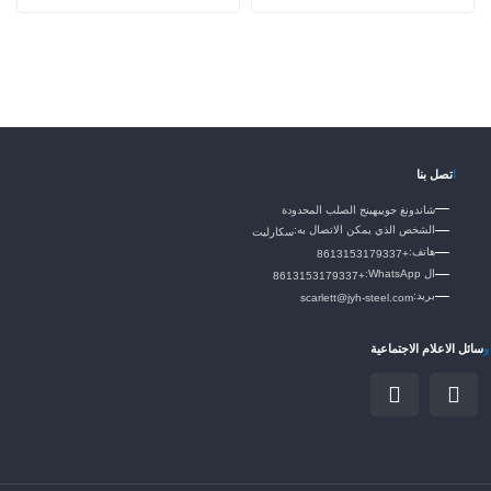
ا
تصل بنا
شاندونغ جوييهينج الصلب المحدودة
الشخص الذي يمكن الاتصال به:
سكارليت
هاتف:
+8613153179337
ال WhatsApp:
+8613153179337
بريد:
scarlett@jyh-steel.com
و
سائل الاعلام الاجتماعية