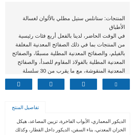
المنتجات: ستانلس ستيل مطلي بالألوان لغسالة
الأطباق
في الوقت الحاضر، لدينا بالفعل أربع فئات رئيسية
من المنتجات بما في ذلك الصفائح المعدنية المغلفة
بالفيلم، والصفائح المعدنية المطلية مسبقًا، والصفائح
المعدنية المطلية بالفولاذ المقاوم للصدأ، والصفائح
المعدنية المنقوشة، مع ما يقرب من 30 سلسلة
وأكثر من 1000 نوع. وبسبب ذلك، أصبحنا الشركة
المصنعة الأكثر احترافًا، والتي تكون منتجاتها أكثر
تنوعًا في الصين. الاعتماد على التكنولوجيا القوية
ومستوى المعالجة والمعدات المتقدمة، واختراق رؤية
تفاصيل المنتج
السوق، والبحث والتطوير الفائقين بالإضافة إلى
الديكور المعماري، الأبواب الفاخرة، تزيين المصاعد، هيكل
السرعة والتطوير الفعال
الخزان المعدني، بناء السفن، الديكور داخل القطار، وكذلك