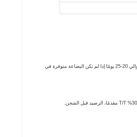
ج: بشكل عام، من 7 إلى 10 أيام إذا كانت المنتجات متوفرة في المخزون. أو حوالي 20-25 يومًا إذا لم تكن البضاعة متوفرة في