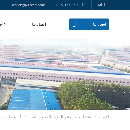
لغة
scarlett@jyh-steel.com
+86 13153179337
اتصل بنا
اتصل بنا
أخب
بيت
منتجات
منتج الفولاذ المقاوم للصدأ
أنابيب الصلب