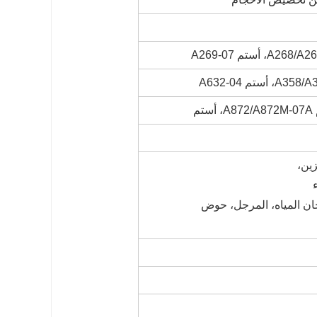
زين،
خان المياه، المرجل، حوض