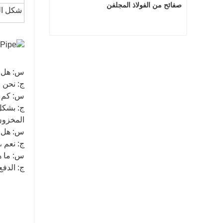
صفائح من الفولاذ المجلفن
شكل ال
صفائح من الفولاذ المجلفن
اتصل الآن
س: هل أ
ج: نحن 
س: كم م
المخزون،
س: هل ت
ج: نعم ،
س: ما ه
ج: الدفع <= 1000 دولار أمريكي، 100% مقدمًا. الدفع> = 1000 دولار أمر