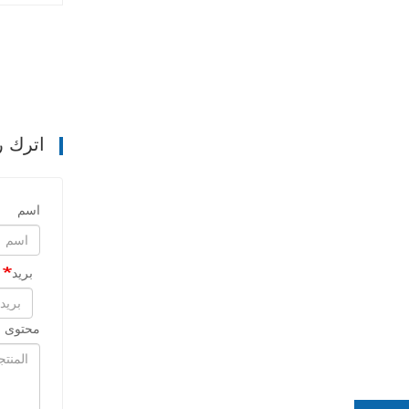
اترك ر
اسم
بريد
محتوى ا