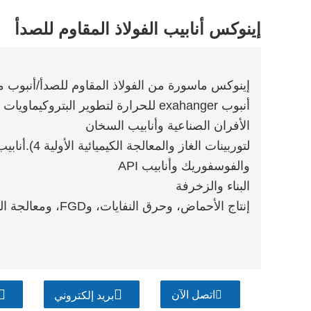
إينوكس أنابيب الفولاذ المقاوم للصدأ
إينوكس ماسورة من الفولاذ المقاوم للصدأ/أنبوب من
أنبوب exahanger للحرارة لتطوير البتروكيماويات والكيماويات والمحيطات
الأفران الصناعية وأنابيب السخان
لتوربينات الغا
والفوسفوريك وأنابيب API
البناء والزخرفة
إنتاج الأحماض، وحرق النفايات، وFGD، ومعالجة الورق الصناعية وما إلى ذلك
اتصل الآن
بريد إلكتروني