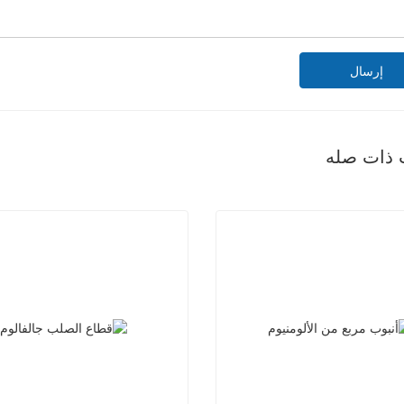
إرسال
 ذات صله