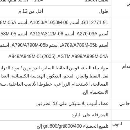
طول
أقل من 12 م
GB12771-91، أستم A1053/A1053M-06، أستم A268/A268M-05A، أستم A269-07
أستم A270-03A، أستم A312/A312M-06، أستم A358/A358M-05، أستم A632-04
أستم A789/A789M-05b، أستم A790/A790M-05b، أستم A872/A872M-07A، أستم
A949/A949M-01(2005), ASTM A999/A999M-04A
دام
مواد بناء البناء، قوس الحائط الساتر، الدرابزين / مواد الدراب
نقل النفط والغاز، الفحم، الديكور، الهندسة الكيميائية، الغذاء
المعالجة، الاستخدام الزراعي، خطوط الأنابيب الداخلية، س
الاستحمام الخ.
حامي
غطاء أنبوب بلاستيكي على كلا الطرفين
المدرفلة على البارد
انتهى
تلميع الحصباء 400/grti600/grti800 إلخ