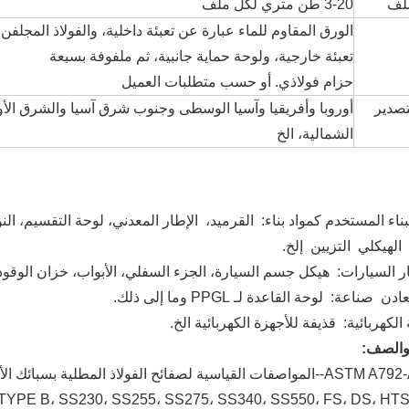
لف
3-20 طن متري لكل ملف
الورق المقاوم للماء عبارة عن تعبئة داخلية، والفولاذ المجلفن
تعبئة خارجية، ولوحة حماية جانبية، ثم ملفوفة بسبعة
حزام فولاذي. أو حسب متطلبات العميل
صدير
أوروبا وأفريقيا وآسيا الوسطى وجنوب شرق آسيا والشرق الأوس
الشمالية، الخ
ناء المستخدم كمواد بناء: القرميد، الإطار المعدني، لوحة التقسيم، الن
لهيكلي التزيين إلخ.
 السيارات: هيكل جسم السيارة، الجزء السفلي، الأبواب، خزان الوقود،
 صناعة: لوحة القاعدة لـ PPGL وما إلى ذلك.
الكهربائية: قذيفة للأجهزة الكهربائية الخ.
 والصف:
ئح الفولاذ المطلية بسبائك الألومنيوم والزنك بنسبة 55% بعملية الغمس الساخن