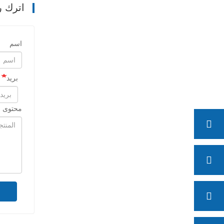
اترك ر
اسم
بريد
محتوى ا