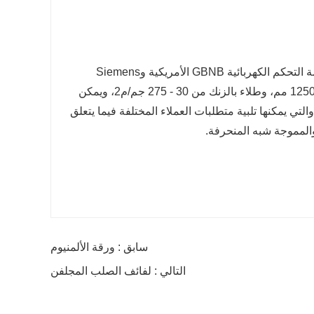
خط إنتاج الصلب Galvalume بإنتاج سنوي يبلغ 150000 طن، والذي يعتمد أنظمة التحكم الكهربائية GBNB الأمريكية وSiemens
الألمانية الأكثر تقدمًا. سمك من 0.14 مم إلى 1.5 مم، وعرض من 900 مم إلى 1250 مم، وطلاء بالزنك من 30 - 275 جم/م2، ويمكن
تي يمكنها تلبية متطلبات العملاء المختلفة فيما يتعلق
المموجة شبه المنحرفة.
سابق : ورقة الألمنيوم
التالي : لفائف الصلب المجلفن