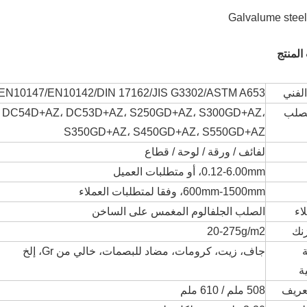
المنتج
الفني
EN10147/EN10142/DIN 17162/JIS G3302/ASTM A653
لصلب
 DC54D+AZ، DC53D+AZ، S250GD+AZ، S300GD+AZ،
S350GD+AZ، S450GD+AZ، S550GD+AZ
لفائف / ورقة / لوحة / قطاع
0.12-6.00mm، أو متطلبات العميل
600mm-1500mm، وفقا لمتطلبات العملاء
اء
الصلب الجلفالوم المغمس على الساخن
زنك
20-275g/m2
ة
جاف، زيت، كرومات، مضاد للبصمات، خالي من Gr، إلخ
ة
عريف
508 ملم / 610 ملم