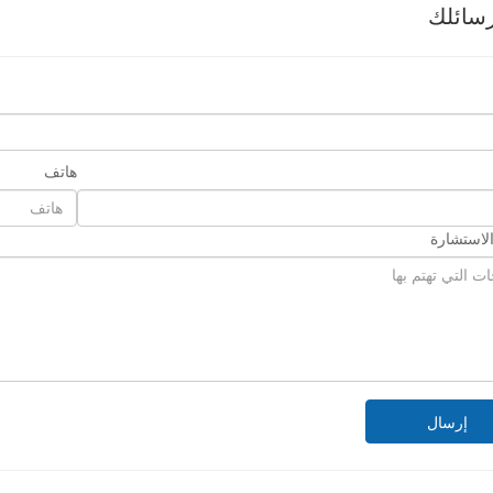
سائلك
هاتف
لاستشارة
إرسال