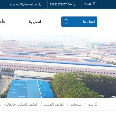
لغة
scarlett@jyh-steel.com
+86 13153179337
اتصل بنا
اتصل بنا
أخب
بيت
منتجات
لفائف الصلب
لفائف الصلب جالفالوم