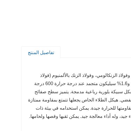
تفاصيل المنتج
فولاذ الزنكالومي، وفولاذ الزنك بالألمنيوم (فولاذ
الألوزينك)، وSGLC، ويتكون معدن الجلفالوم من 55% ألومنيوم، و43.4% زنك، و1.6% سيليكون متجمد عند درجة حرارة 600 درجة
يشكل سبيكة بلورية رباعية مدمجة. يتميز سطح صفائح
لفضي. هيكل الطلاء الخاص يجعلها تتمتع بمقاومة ممتازة
لطبيعي للصفائح الفولاذية المجلفنة يصل إلى 25 أمبير، ومقاومتها للحرارة جيدة. يمكن استخدامه في بيئة ذات
لاء وطبقة الطلاء جيد، وله أداء معالجة جيد. يمكن ثقبها وقصها ولحامها.