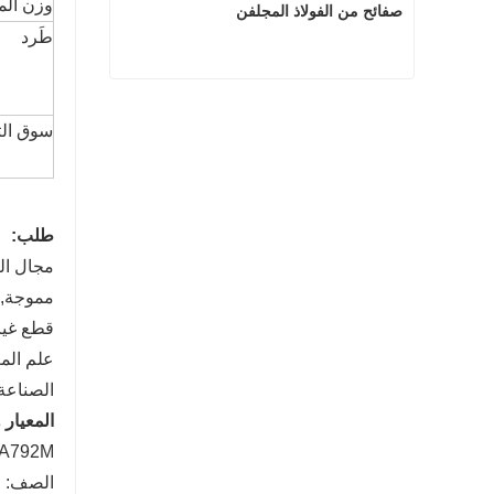
وزن الم
صفائح من الفولاذ المجلفن
طَرد
صفائح من الفولاذ المجلفن
سوق الت
اتصل الآن
طلب:
مجال الب
مموجة, ا
قطع غيار
علم المعادن
الصناعة 
المعيار
ASTM A792-A792M--المواصفات القياسية لصفا
الصف: CS TYPE A، CS TYPE B، SS230، SS255، SS275، SS340، SS550، FS، DS، HTS.