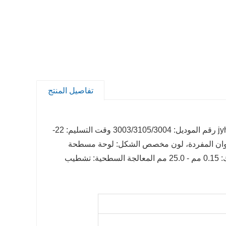
تفاصيل المنتج
سبيكة أم لا: هل هي سبيكة مكان المنشأ: جينان، الصين اسم العلامة التجارية: jyh رقم الموديل: 3003/3105/3004 وقت التسليم: 22-
 الألوان المفردة، لون مخصص الشكل: لوحة مسطحة
الشهادة: شهادة Norske Veritas، ASTM B209 مصطلح السعر: LC/TT السُمك: 0.15 مم - 25.0 مم المعالجة السطحية: تشطيب