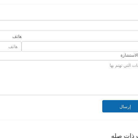
هاتف
لاستشارة
إرسال
 ذات صله