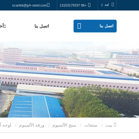
لغة
scarlett@jyh-steel.com
+86 13153179337
اتصل بنا
اتصل بنا
أخب
بيت
منتجات
منتج الألمنيوم
ورقة الألمنيوم
لوحة ألومنيوم متينة