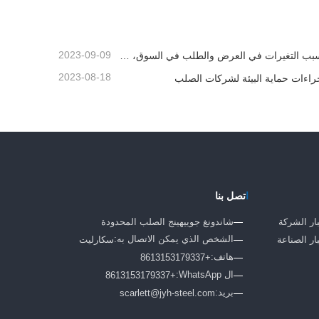
اتصل الآن
2023-09-09
بسبب التغيرات في العرض والطلب في السوق، شهدت أسعار الصلب تقلبات كبيرة في الآونة الأخيرة
2023-08-18
راءات حماية البيئة لشركات الصلب
ا
تصل بنا
ار الشركة
شاندونغ جوييهينج الصلب المحدودة
الشخص الذي يمكن الاتصال به:
ار الصناعة
سكارليت
هاتف:
+8613153179337
ال WhatsApp:
+8613153179337
بريد:
scarlett@jyh-steel.com