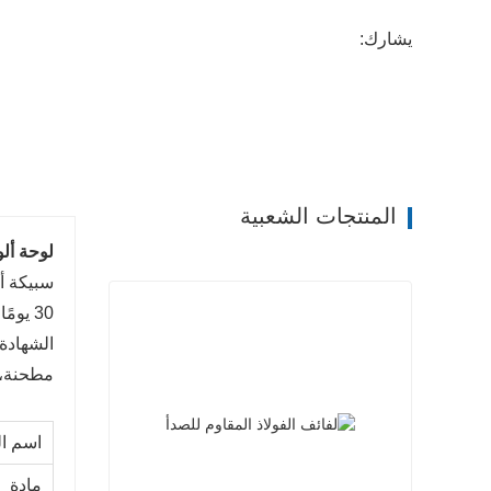
يشارك:
المنتجات الشعبية
لوحة ألو
30 يو
مطحنة، مؤ
اسم ال
مادة