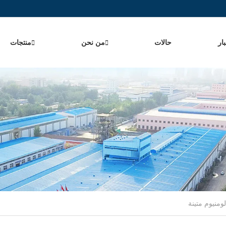
ار
حالات
من نحن
منتجات