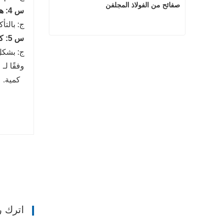
صفائح من الفولاذ المجلفن
س 4: هل يمكنك ترتيب الشحنة؟
ج: بالت
س 5: كم من الوقت هو وقت التسليم الخاص بك؟
صفائح من الفولاذ المجلفن
اتصل الآن
وفقًا لـ
كمية.
اترك ر